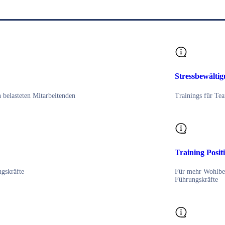
Stressbewälti
belasteten Mitarbeitenden
Trainings für T
Training Posit
ngskräfte
Für mehr Wohlbef
Führungskräfte